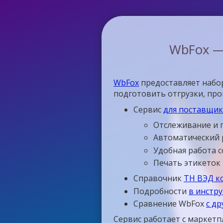
WbFox —
WbFox
предоставляет набор
подготовить отгрузки, пр
Сервис
для поставщико
Отслеживание и 
Автоматический 
Удобная работа 
Печать этикеток
Справочник
ТН ВЭД к
Подробности
в инстр
Сравнение WbFox
с д
Сервис работает с маркетп