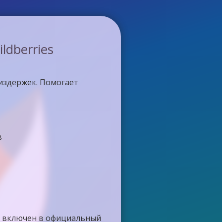
dberries
издержек. Помогает
в
 и включен в официальный