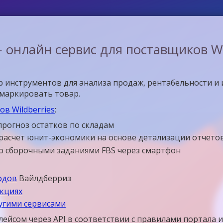
 онлайн сервис для поставщиков Wil
 инструментов для анализа продаж, рентабельности и 
омаркировать товар.
в Wildberries
:
прогноз остатков по складам
расчет юнит-экономики на основе детализации отчето
со сборочными заданиями FBS через смартфон
одов
Вайлдберриз
укциях
ругими сервисами
лейсом через API в соответствии с правилами портала