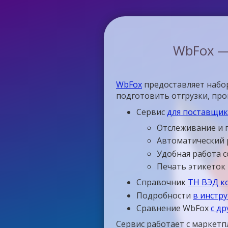
WbFox —
WbFox
предоставляет набор
подготовить отгрузки, пр
Сервис
для поставщико
Отслеживание и 
Автоматический 
Удобная работа 
Печать этикеток
Справочник
ТН ВЭД к
Подробности
в инстр
Сравнение WbFox
с д
Сервис работает с маркетп