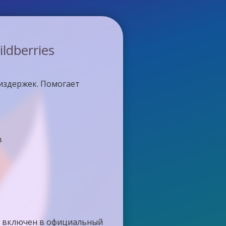
dberries
издержек. Помогает
в
 и включен в официальный