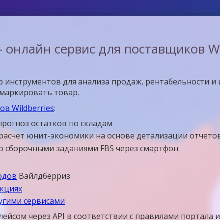
 онлайн сервис для поставщиков Wil
 инструментов для анализа продаж, рентабельности и 
омаркировать товар.
в Wildberries
:
прогноз остатков по складам
расчет юнит-экономики на основе детализации отчето
со сборочными заданиями FBS через смартфон
одов
Вайлдберриз
укциях
ругими сервисами
лейсом через API в соответствии с правилами портала