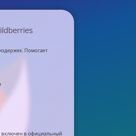
dberries
издержек. Помогает
в
 и включен в официальный