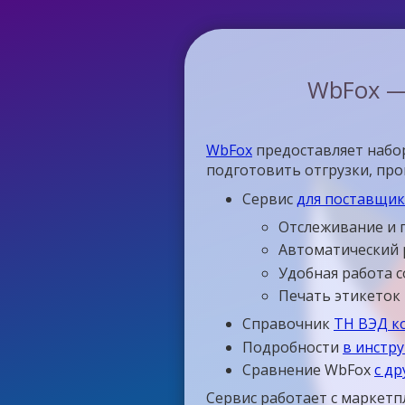
WbFox —
WbFox
предоставляет набор
подготовить отгрузки, пр
Сервис
для поставщико
Отслеживание и 
Автоматический 
Удобная работа 
Печать этикеток
Справочник
ТН ВЭД к
Подробности
в инстр
Сравнение WbFox
с д
Сервис работает с маркетп