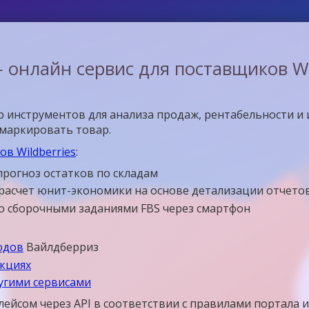
 онлайн сервис для поставщиков Wil
 инструментов для анализа продаж, рентабельности и 
омаркировать товар.
в Wildberries
:
прогноз остатков по складам
расчет юнит-экономики на основе детализации отчето
со сборочными заданиями FBS через смартфон
одов
Вайлдберриз
укциях
ругими сервисами
лейсом через API в соответствии с правилами портала