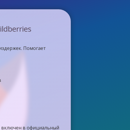
dberries
издержек. Помогает
в
 и включен в официальный