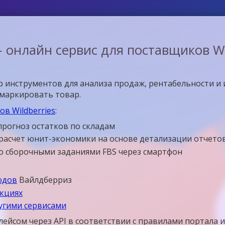
 онлайн сервис для поставщиков Wil
 инструментов для анализа продаж, рентабельности и 
омаркировать товар.
в Wildberries
:
прогноз остатков по складам
расчет юнит-экономики на основе детализации отчето
со сборочными заданиями FBS через смартфон
одов
Вайлдберриз
укциях
ругими сервисами
лейсом через API в соответствии с правилами портала