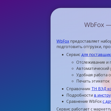
WbFox —
WbFox
предоставляет набор
подготовить отгрузки, пр
Сервис
для поставщико
Отслеживание и 
Автоматический 
Удобная работа 
Печать этикеток
Справочник
ТН ВЭД к
Подробности
в инстр
Сравнение WbFox
с д
Сервис работает с маркетп